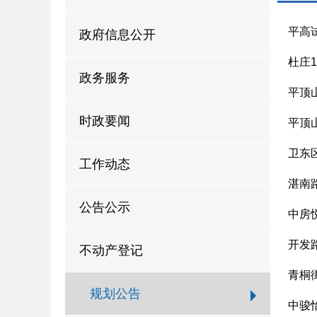
平高
政府信息公开
杜庄
政务服务
平顶
时政要闻
平顶
卫东
工作动态
湛南
公告公示
中房
开发
不动产登记
青桐
规划公告
中骏