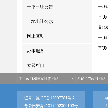
一书三证公告
平顶
平顶
土地出让公示
苗张
网上互动
平顶
平顶
办事服务
专题栏目
证号：豫ICP备12007781号-2
电
豫公网安备41017202000103号