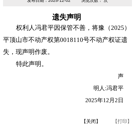
发布日期：2025-12-02
浏览次数：
次
遗失声明
权利人
冯君平
因保管不善，将
豫（
2025
）
平顶山市不动产权第
0018110号不动产权证
遗
失，现声明作废。
特此声明。
声
明人
:
冯君平
2025
年
12
月
2
日
【关闭】
【打印】