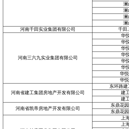
澜
澜
澜
澜
河南千田实业集团有限公司
千田
华
华
华
华
河南三六九实业集团有限公司
华
华
华悦
华悦
东环路建
河南省建工集团房地产开发有限公司
建
建
东鼎花园
河南省凯帝房地产开发有限公司
东鼎花园
上
上