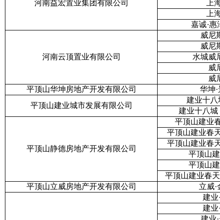
河南益宏置业集团有限公司
上
上
嘉诚
·惠
威尼
威尼
河南云顶置业有限公司
水城威
威
威
平顶山华坤房地产开发有限公司
华坤
建业十八
平顶山建业城市发展有限公司
建业十八城
平顶山建业
平顶山建业春
平顶山建业春
平顶山静德房地产开发有限公司
平顶山建
平顶山建
平顶山建业春天
平顶山立威房地产开发有限公司
立威
建业
建业
建业