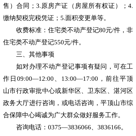
售）合同；3.
原房产证（房屋所有权证）；
4.
缴纳契税完税凭证；
5
.
面积变更单
等。
收费标准：住宅类不动产登记
80元/件，非
住宅类不动产登记550元/件。
三、其他事项
如对办理不动产登记事项有疑问，可在工
作日
09:00—12:00、1
3
:00—17:00
，前往
平顶
山市行政审批中心或
新华区、卫东区、湛河区
政务大厅
进行咨询
，或电话咨询，平顶山市综
合保障中心竭诚为广大群众做好服务工作。
咨询电话：
0375—3836066、3836166
。