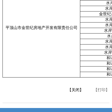
水
水
金世纪
水
水
平顶山市金世纪房地产开发有限责任公司
水岸
水
水
水
水岸
和
和
和
和
【关闭】
【打印】