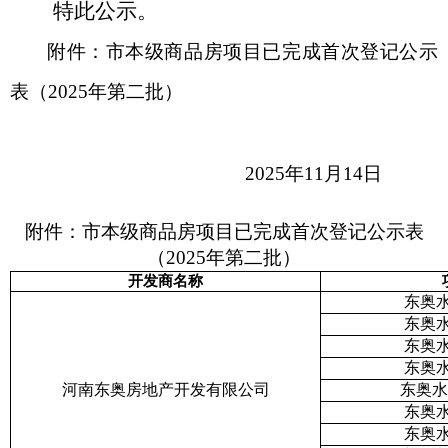
特此公示。
附件：市本级商品房项目已完成首次登记公示
表（
2025年第
二
批）
2025年
11
月
14
日
附件：
市本级商品房项目已完成首次登记公示表
（
2025年第
二
批）
开发商名称
东奥
东奥
东奥
东奥
河南东奥房地产开发有限公司
东奥水
东奥
东奥